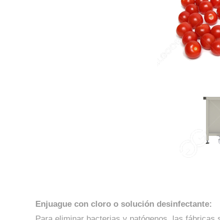
Enjuague con cloro o solución desinfectante:
Para eliminar bacterias y patógenos, las fábricas