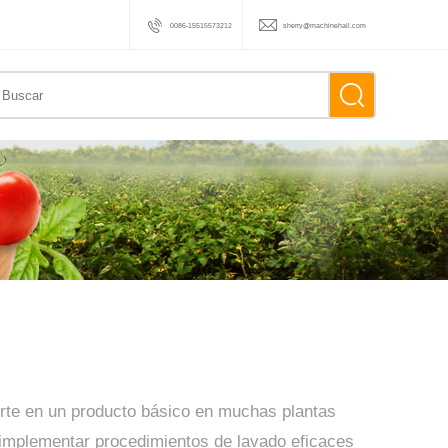
0086-15515573212
sherry@machinehall.com
ierte en un producto básico en muchas plantas
 implementar procedimientos de lavado eficaces