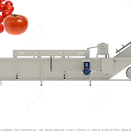
 suelen incorporar un enjuague con cloro u otra solución des