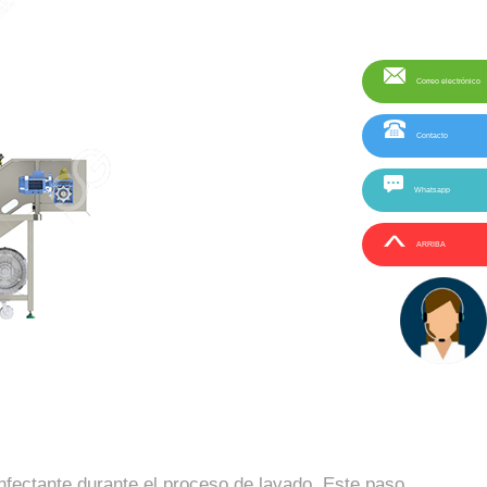
Correo electrónico
Contacto
Whatsapp
ARRIBA
infectante durante el proceso de lavado. Este paso