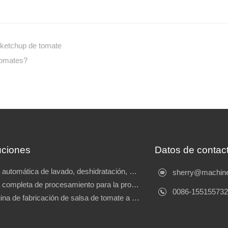
e ketchup de tomate
tomates?
uciones
Datos de contac
Línea automática de lavado, deshidratación, clasificación y envasado de tomates
sherry@machine
Línea completa de procesamiento para la producción de pasta de tomate
0086-15515573
Máquina de fabricación de salsa de tomate a pequeña escala