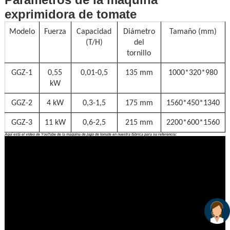
exprimidora de tomate
Modelo
Fuerza
Capacidad
Diámetro
Tamaño (mm)
(T/H)
del
tornillo
GGZ-1
0,55
0,01-0,5
135 mm
1000*320*980
kW
GGZ-2
4 kW
0,3-1,5
175 mm
1560*450*1340
GGZ-3
11 kW
0,6-2,5
215 mm
2200*600*1560
Aquí está el video de YouTube de la máquina de jugo de tomate en nuestra fábrica para su referencia: